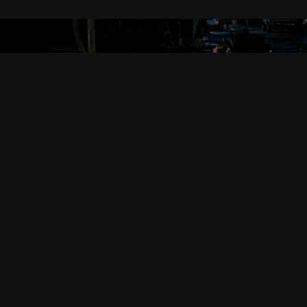
SHOP INFORMATION
ガールズバーティアラ店舗情報
錦糸町ガールズバー
ティアラ
東京都墨田区江東橋3-9-1 黒田ビル
JR中央線錦糸町駅南口徒歩1分
・
総武線錦糸町駅南口徒歩1分
・
横須賀線錦糸町駅南口徒歩1分
・
東京メトロ半蔵門線錦糸町駅南
・
総武快速線錦糸町駅南口徒歩1分
・
TEL
・
03-6659-4949
営業時間