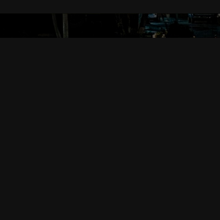
SHOP INFORMATION
ガールズバーティアラ店舗情報
錦糸町ガールズバー
ティアラ
東京都墨田区江東橋3-9-1 黒田ビル
JR中央線錦糸町駅南口徒歩1分
・
総武線錦糸町駅南口徒歩1分
・
横須賀線錦糸町駅南口徒歩1分
・
東京メトロ半蔵門線錦糸町駅南
・
総武快速線錦糸町駅南口徒歩1分
・
TEL
・
03-6659-4949
営業時間